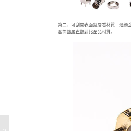
第二、可刮開表面鍍層看材質：通過
套筒鍍層直觀對比產品材質。
BNC接口輸出的分辨率