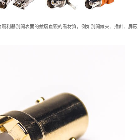
金屬利器刮開表面的鍍層直觀的看材質，例如刮開線夾、插針、屏蔽