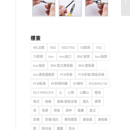
標簽
4孔法蘭
50Ω
50Ω/75Ω
50歐姆
75Ω
75歐姆
bnc
bnc接口
BNC接頭
bnc插頭
bnc插座
BNC直式連接器
BNC連接器
bnc連接器廠家
PCB安裝
PCB安裝/面板安裝
PCB板端
RF射頻同軸
RF線材
RG58/RG142
RG174/RG316
公
公頭
公轉公
壓接
彎式
接線
接線/面板安裝
插孔
標準
母
母頭
焊接
焊杯
電纜
直式
穿墻
穿墻/插孔
螺母鎖緊
連接器
連接線
銅
鋅合金
鍍鎳
防水