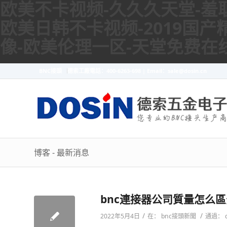
欧美不卡视频-久久久天堂-羞耻
欧美日韩不卡视频-2019国产
像-欧美伦理一区-天堂免费在
BNC接頭
德索工廠電話：400-6263-698 | Email：sale@dosin.cn
博客 - 最新消息
bnc連接器公司質量怎么
/
/
2022年5月4日
在：
bnc接頭新聞
通過：