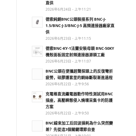
直供
2026年6月24日 - 上午11:21
德索純銅BNC公頭裝接系列 BNC-J-
1.5/BNC-J-3/BNC-J-5 高頻連接器廠家直
供
2026年6月23日 - 上午11:15
德索BNC-KY-1法蘭安裝母頭 BNC-50KY
機殼面板固定射頻連接器源頭工廠
2026年6月23日 - 上午11:07
BNC公頭在便攜超聲探頭上的反復彎折
疲勞，硅膠護套里的銅絲斷裂漸進過程
2026年6月22日 - 上午9:56
充電樁直流繼電器動作特性測試用BNC
插座，高壓瞬態侵入燒壞采集卡的防護
方案
2026年6月22日 - 上午9:50
BNC線束加工后回波損耗為什么突然變
差？先從這3個關鍵環節自查
2026年6月21日 - 上午10:01