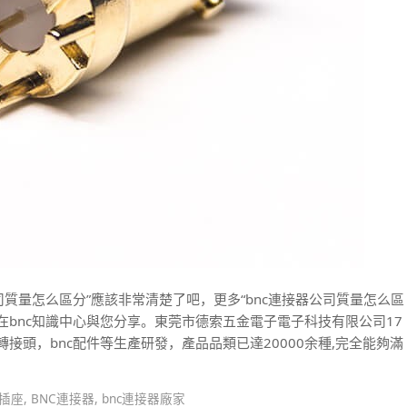
司質量怎么區分”應該非常清楚了吧，更多“bnc連接器公司質量怎么區
在bnc知識中心與您分享。東莞市德索五金電子電子科技有限公司17
c轉接頭，bnc配件等生產研發，產品品類已達20000余種,完全能夠滿
c插座
,
BNC連接器
,
bnc連接器廠家