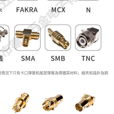
般情況下只有卡口彈簧和尾部彈簧為帶鐵質材料；線夾和插針為銅