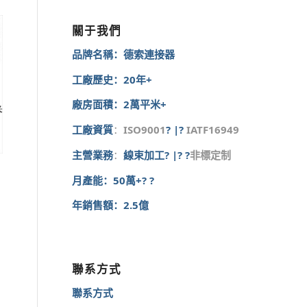
關于我們
品牌名稱：德索連接器
工廠歷史：20年+
廠房面積：2萬平米+
工廠資質
：
ISO9001
? |?
IATF16949
主營業務
：
線束加工? |? ?
非標定制
月產能：50萬+? ?
年銷售額：2.5億
聯系方式
聯系方式