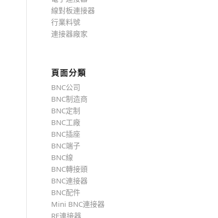
線對板連接器
行業料號
連接器廠家
頁面分類
BNC公司
BNC制造商
BNC定制
BNC工廠
BNC插座
BNC端子
BNC線
BNC轉接頭
BNC連接器
BNC配件
Mini BNC連接器
RF連接器