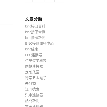
文章分類
bnc接口百科
bnc接頭常識
bnc接頭新聞
BNC接頭問答中心
bnc線束
FPC連接器
仁昊偉業科技
同軸連接器
定制范圍
德索五金電子
未分類
江門德索
汽車連接器
熱門新聞
電子連接器