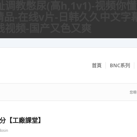
调教憋尿(高h,1v1)-视频你
精品-在线v片-日韩久久中文字
线视频-国产又色又爽
首頁
BNC系列
您現
區分【工廠課堂】
dosin