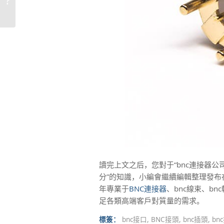
是多少【工廠解惑】
讀完上文之后，您對于“bnc連接器公
分”的知識，小編會繼續編輯整理發布
年專業于
BNC連接器
、bnc線束、bn
足各類高端客戶對質量的需求。
標簽：
bnc接口
,
BNC接頭
,
bnc插頭
,
bn