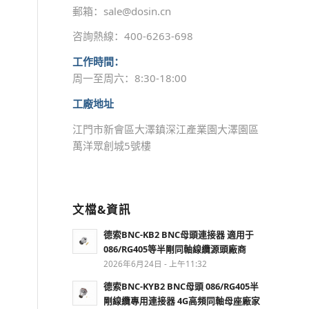
郵箱：sale@dosin.cn
咨詢熱線：400-6263-698
工作時間：
周一至周六：8:30-18:00
工廠地址
江門市新會區大澤鎮深江產業園大澤園區
萬洋眾創城5號樓
文檔&資訊
德索BNC-KB2 BNC母頭連接器 適用于
086/RG405等半剛同軸線纜源頭廠商
2026年6月24日 - 上午11:32
德索BNC-KYB2 BNC母頭 086/RG405半
剛線纜專用連接器 4G高頻同軸母座廠家