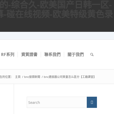
懂的-综合久-欧美国产日韩一区-
幕-碰在线视频-欧美特级黄色录
RF系列
資質證書
聯系我們
關于我們
在的位置：
主頁
/
bnc接頭新聞
/
bnc連接器公司質量怎么區分【工廠課堂】