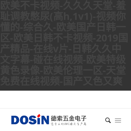
欧美不卡视频-久久久天堂-羞
耻调教憋尿(高h,1v1)-视频你
懂的-综合久-欧美国产日韩一
区-欧美日韩不卡视频-2019国
产精品-在线v片-日韩久久中
文字幕-碰在线视频-欧美特级
黄色录像-欧美伦理一区-天堂
免费在线视频-国产又色又爽
BNC接頭
德索工廠電話：400-6263-698 | Email：sale@dosin.cn