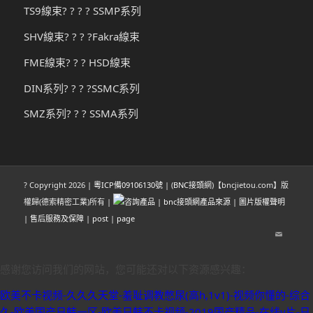
TS9線束? ? ? ? SSMP系列
SHV線束? ? ? ?Fakra線束
FME線束? ? ? HSD線束
DIN系列? ? ? ?SSMC系列
SMZ系列? ? ? SSMA系列
? Copyright
2026 |
粵ICP備09106130號
| (
BNC接頭
網)【bncjietou.com】版
權歸(德索精密工業)所有 |
|
bnc接頭網產品來源
|
圖片版權聲明
|
售后服務及保障
|
post
|
page
感谢您访问我们的网站，您可能还对以下资源感兴趣：
欧美不卡视频-久久久天堂-羞耻调教憋尿(高h,1v1)-视频你懂的-综合
久-欧美国产日韩一区-欧美日韩不卡视频-2019国产精品-在线v片-日