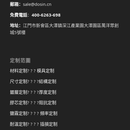
郵箱：
sale@dosin.cn
免費電話
：
400-6263-698
地址：
江門市新會區大澤鎮深江產業園大澤園區萬洋眾創
城5號樓
定制范圍
材料定制
? ? ?
模具定制
尺寸定制
? ? ? ?
結構定制
鍍層定制
? ? ? ?
厚度定制
膠芯定制
? ? ? ?
阻抗定制
鹽霧定制
? ? ? ?
頻率定制
耐溫定制
? ? ? ?
插損定制