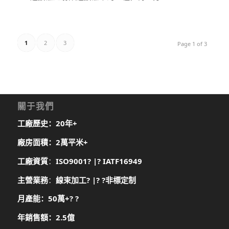
1
2
3
Page 1 of 3
關于我們
工廠歷史：20年+
廠房面積：2萬平米+
工廠資質
：
ISO9001
? |?
IATF16949
主營業務
：
線束加工? |? ?
非標定制
月產能：50萬+? ?
年銷售額：2.5億